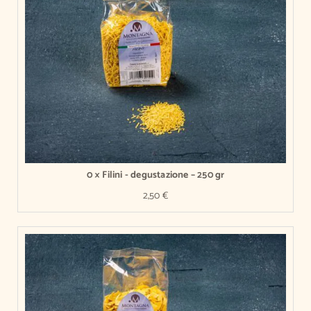
300,00 €.
275,00 €.
0 × Filini - degustazione – 250 gr
2,50
€