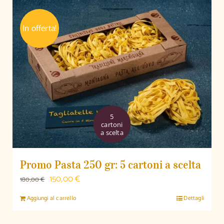
era:
è:
270,00 €.
250,00 €.
In offerta!
5
cartoni
a scelta
Promo Pasta 250 gr: 5 cartoni a scelta
Il
Il
150,00
€
180,00
€
prezzo
prezzo
Aggiungi al carrello
Dettagli
originale
attuale
era:
è: