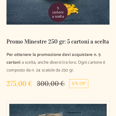
5
cartoni
a scelta
Promo Minestre 250 gr: 5 cartoni a scelta
Per ottenere la promozione devi acquistare n. 5
cartoni
a scelta, anche diversi tra loro. Ogni cartone è
composto da n. 24 scatole da 250 gr.
275,00
€
300,00
€
8% Off
Il
Il
prezzo
prezzo
originale
attuale
era:
è: