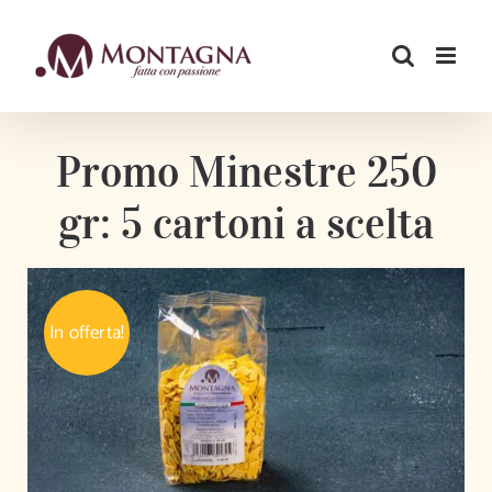
Salta
al
contenuto
Promo Minestre 250
gr: 5 cartoni a scelta
In offerta!