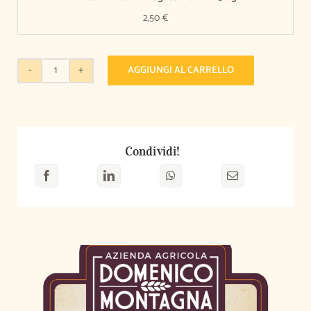
2,50
€
AGGIUNGI AL CARRELLO
Promo
Minestre
250
gr:
Condividi!
5
cartoni
a
scelta
quantità