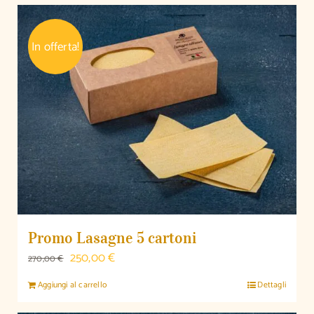
era:
è:
250,00 €.
225,00 €.
In offerta!
Promo Lasagne 5 cartoni
Il
Il
250,00
€
270,00
€
prezzo
prezzo
Aggiungi al carrello
Dettagli
originale
attuale