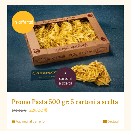
In offerta!
5
cartoni
a scelta
Promo Pasta 500 gr: 5 cartoni a scelta
Il
Il
225,00
€
250,00
€
prezzo
prezzo
Aggiungi al carrello
Dettagli
originale
attuale