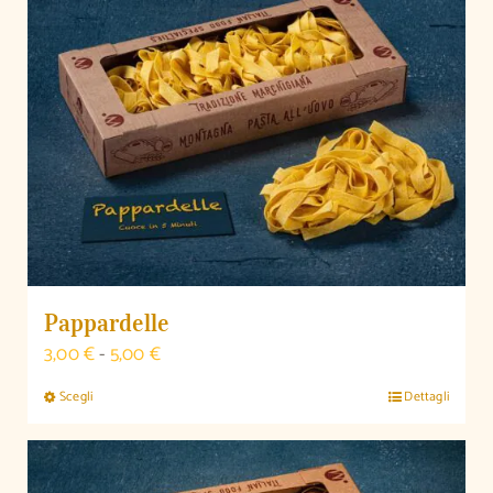
Pappardelle
Fascia
3,00
€
-
5,00
€
di
Scegli
Dettagli
Questo
prezzo:
prodotto
da
ha
3,00 €