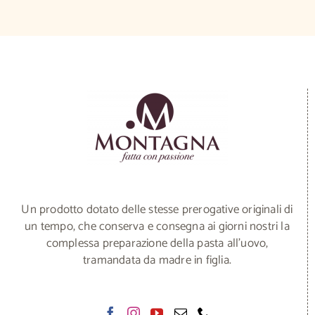
varianti.
5,00 €
Le
opzioni
possono
essere
scelte
nella
pagina
del
prodotto
Un prodotto dotato delle stesse prerogative originali di
un tempo, che conserva e consegna ai giorni nostri la
complessa preparazione della pasta all’uovo,
tramandata da madre in figlia.