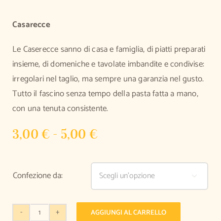
Casarecce
Le Caserecce sanno di casa e famiglia, di piatti preparati
insieme, di domeniche e tavolate imbandite e condivise:
irregolari nel taglio, ma sempre una garanzia nel gusto.
Tutto il fascino senza tempo della pasta fatta a mano,
con una tenuta consistente.
Fascia
3,00
€
-
5,00
€
di
prezzo:
Confezione da:

da
3,00 €
a
AGGIUNGI AL CARRELLO
Casarecce