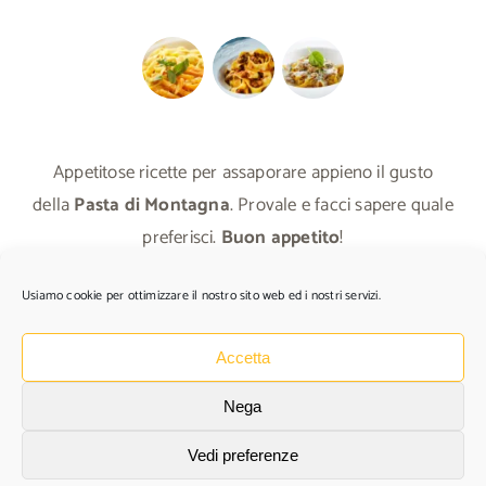
Appetitose ricette per assaporare appieno il gusto
della
Pasta di Montagna
. Provale e facci sapere quale
preferisci.
Buon appetito
!
Usiamo cookie per ottimizzare il nostro sito web ed i nostri servizi.
TUTTE LE RICETTE
Accetta
Nega
© Copyright
2026 | Pasta di Montagna - P.Iva 02377010414 | Tutti I
Vedi preferenze
diritti riservati | Powered by
Mot!va