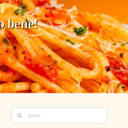
o bene!
Cerca
per: