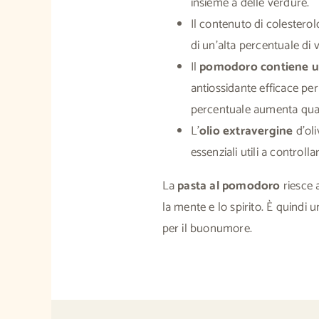
insieme a delle verdure.
Il contenuto di colesterol
di un’alta percentuale di 
Il
pomodoro contiene un
antiossidante efficace per
percentuale aumenta quan
L’
olio extravergine
d’oli
essenziali utili a controlla
La
pasta al pomodoro
riesce 
la mente e lo spirito. È quindi 
per il buonumore.