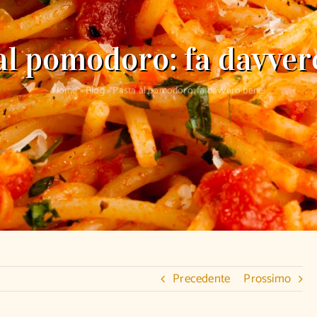
al pomodoro: fa davver
Home
»
Blog
»
Pasta al pomodoro: fa davvero bene!
Precedente
Prossimo