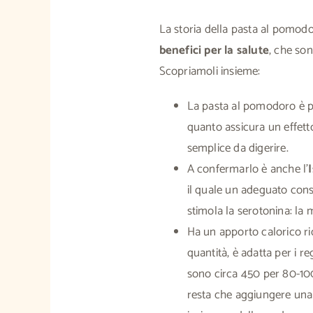
La storia della pasta al pomodo
benefici per la salute
, che son
Scopriamoli insieme:
La pasta al pomodoro è pe
quanto assicura un effetto
semplice da digerire.
A confermarlo è anche l’
il quale un adeguato cons
stimola la serotonina: la
Ha un apporto calorico rid
quantità, è adatta per i reg
sono circa 450 per 80-1
resta che aggiungere un