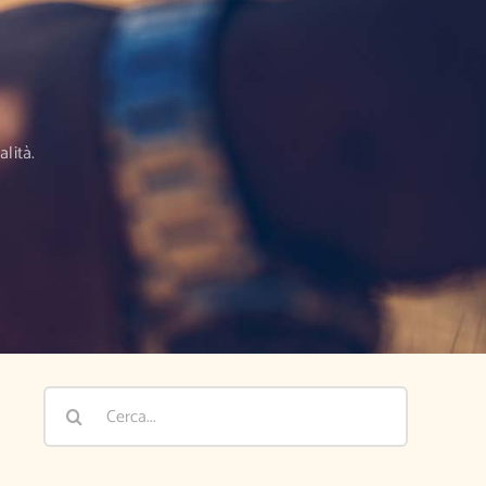
lità.
Cerca
per: