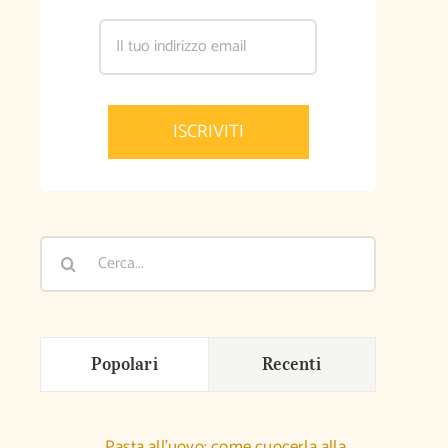
Cerca
per:
Popolari
Recenti
Pasta all’uovo: come cuocerla alla