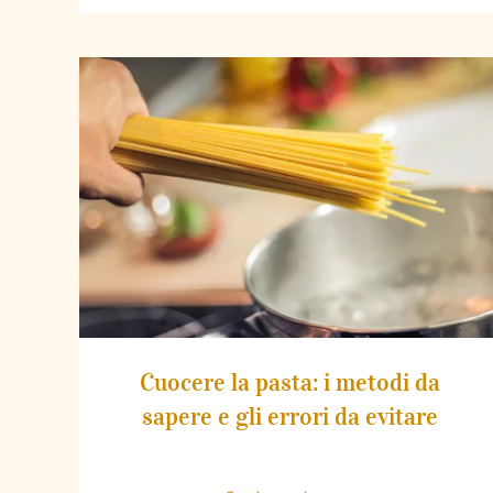
Cuocere la pasta: i metodi da sapere e gli
errori da evitare
Cuocere la pasta: i metodi da
sapere e gli errori da evitare