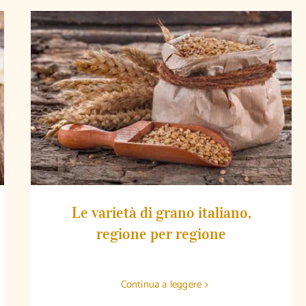
Le varietà di grano italiano, regione per
regione
Le varietà di grano italiano,
regione per regione
Continua a leggere